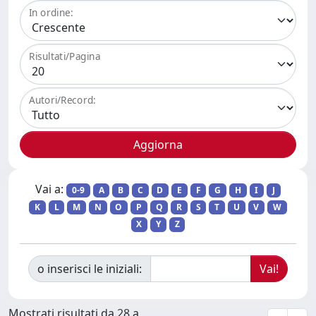
In ordine:
Risultati/Pagina
Autori/Record:
Vai a:
0-9
A
B
C
D
E
F
G
H
I
J
K
L
M
N
O
P
Q
R
S
T
U
V
W
X
Y
Z
o inserisci le iniziali:
Mostrati risultati da 28 a