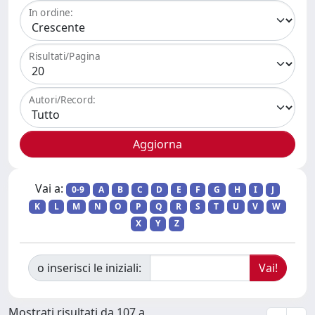
In ordine:
Risultati/Pagina
Autori/Record:
Vai a:
0-9
A
B
C
D
E
F
G
H
I
J
K
L
M
N
O
P
Q
R
S
T
U
V
W
X
Y
Z
o inserisci le iniziali:
Mostrati risultati da 107 a