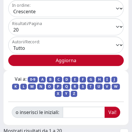
In ordine:
Risultati/Pagina
Autori/Record:
Vai a:
0-9
A
B
C
D
E
F
G
H
I
J
K
L
M
N
O
P
Q
R
S
T
U
V
W
X
Y
Z
o inserisci le iniziali:
Mostrati risultati da 1 a 20