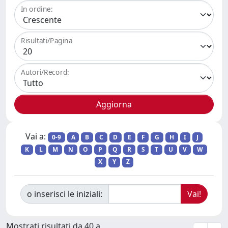
In ordine:
Risultati/Pagina
Autori/Record:
Vai a:
0-9
A
B
C
D
E
F
G
H
I
J
K
L
M
N
O
P
Q
R
S
T
U
V
W
X
Y
Z
o inserisci le iniziali:
Mostrati risultati da 40 a