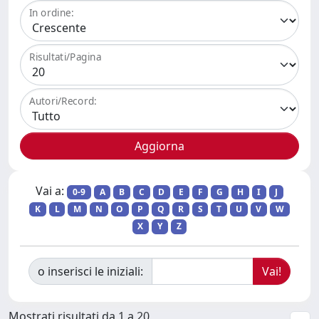
In ordine:
Risultati/Pagina
Autori/Record:
Vai a:
0-9
A
B
C
D
E
F
G
H
I
J
K
L
M
N
O
P
Q
R
S
T
U
V
W
X
Y
Z
o inserisci le iniziali:
Mostrati risultati da 1 a 20