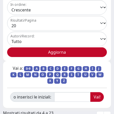
In ordine:
Risultati/Pagina
Autori/Record:
Vai a:
0-9
A
B
C
D
E
F
G
H
I
J
K
L
M
N
O
P
Q
R
S
T
U
V
W
X
Y
Z
o inserisci le iniziali:
Mostrati risultati da 4 a 23