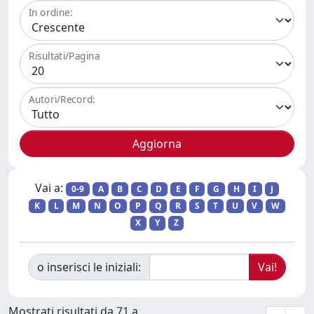
In ordine:
Risultati/Pagina
Autori/Record:
Vai a:
0-9
A
B
C
D
E
F
G
H
I
J
K
L
M
N
O
P
Q
R
S
T
U
V
W
X
Y
Z
o inserisci le iniziali:
Mostrati risultati da 71 a